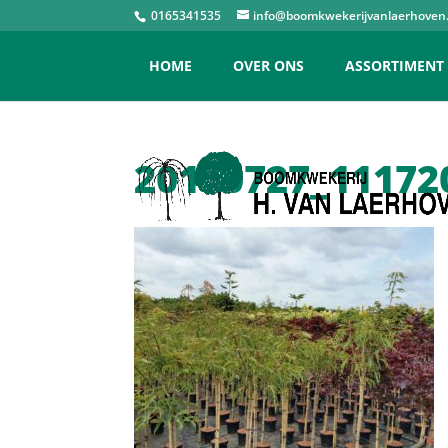
0165341535
info@boomkwekerijvanlaerhoven.
HOME
OVER ONS
ASSORTIMENT
20170727_11172