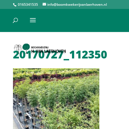
0165341535
info@boomkwekerijvanlaerhoven.nl
20170727_112350