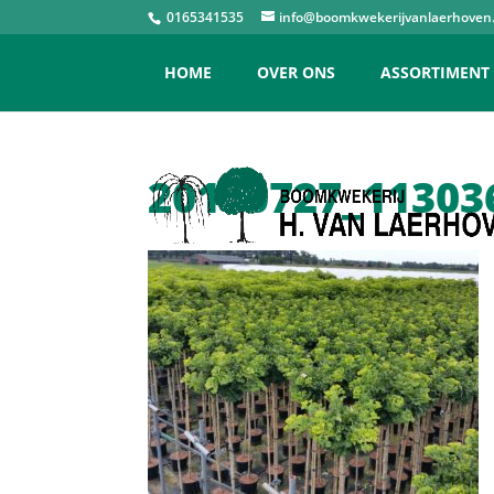
0165341535
info@boomkwekerijvanlaerhoven.
HOME
OVER ONS
ASSORTIMENT
20170727_11303