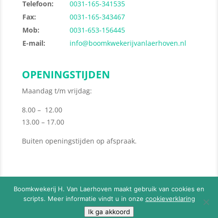
Telefoon:
0031-165-341535
Fax:
0031-165-343467
Mob:
0031-653-156445
E-mail:
info@boomkwekerijvanlaerhoven.nl
OPENINGSTIJDEN
Maandag t/m vrijdag:
8.00 – 12.00
13.00 – 17.00
Buiten openingstijden op afspraak.
Boomkwekerij H. Van Laerhoven maakt gebruik van cookies en
scripts. Meer informatie vindt u in onze
cookieverklaring
© 2026
Boomkwekerij H. Van Laerhoven
-
Privacy
Ik ga akkoord
Policy