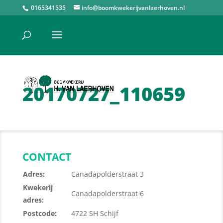
0165341535
info@boomkwekerijvanlaerhoven.nl
20170727_110659
CONTACT
Adres:
Canadapolderstraat 3
Kwekerij
Canadapolderstraat 6
adres:
Postcode:
4722 SH Schijf