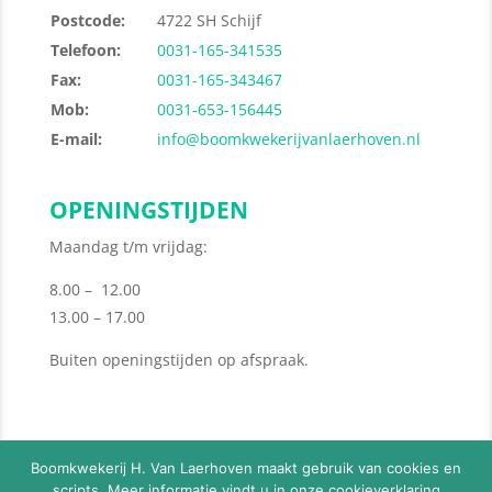
Postcode:
4722 SH Schijf
Telefoon:
0031-165-341535
Fax:
0031-165-343467
Mob:
0031-653-156445
E-mail:
info@boomkwekerijvanlaerhoven.nl
OPENINGSTIJDEN
Maandag t/m vrijdag:
8.00 – 12.00
13.00 – 17.00
Buiten openingstijden op afspraak.
Boomkwekerij H. Van Laerhoven maakt gebruik van cookies en
scripts. Meer informatie vindt u in onze
cookieverklaring