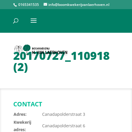
0165341535
info@boomkwekerijvanlaerhoven.nl
20170727_110918
(2)
CONTACT
Adres:
Canadapolderstraat 3
Kwekerij
Canadapolderstraat 6
adres: