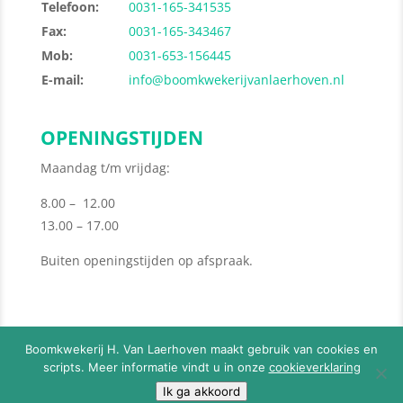
Telefoon:
0031-165-341535
Fax:
0031-165-343467
Mob:
0031-653-156445
E-mail:
info@boomkwekerijvanlaerhoven.nl
OPENINGSTIJDEN
Maandag t/m vrijdag:
8.00 – 12.00
13.00 – 17.00
Buiten openingstijden op afspraak.
Boomkwekerij H. Van Laerhoven maakt gebruik van cookies en
scripts. Meer informatie vindt u in onze
cookieverklaring
© 2026
Boomkwekerij H. Van Laerhoven
-
Privacy
Ik ga akkoord
Policy