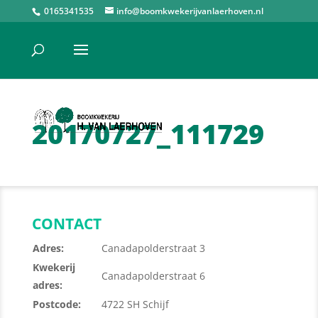
0165341535
info@boomkwekerijvanlaerhoven.nl
20170727_111729
CONTACT
Adres:
Canadapolderstraat 3
Kwekerij
Canadapolderstraat 6
adres:
Postcode:
4722 SH Schijf