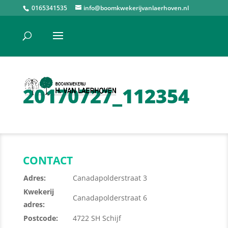
0165341535
info@boomkwekerijvanlaerhoven.nl
20170727_112354
CONTACT
Adres:
Canadapolderstraat 3
Kwekerij
Canadapolderstraat 6
adres:
Postcode:
4722 SH Schijf