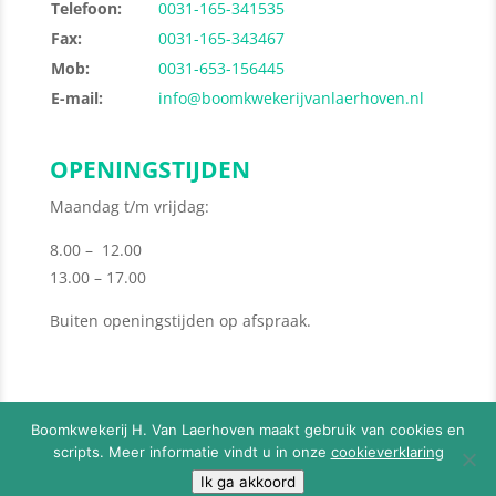
Telefoon:
0031-165-341535
Fax:
0031-165-343467
Mob:
0031-653-156445
E-mail:
info@boomkwekerijvanlaerhoven.nl
OPENINGSTIJDEN
Maandag t/m vrijdag:
8.00 – 12.00
13.00 – 17.00
Buiten openingstijden op afspraak.
Boomkwekerij H. Van Laerhoven maakt gebruik van cookies en
scripts. Meer informatie vindt u in onze
cookieverklaring
© 2026
Boomkwekerij H. Van Laerhoven
-
Privacy
Ik ga akkoord
Policy