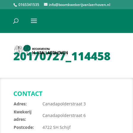
0165341535
info@boomkwekerijvanlaerhoven.nl
20170727_114458
CONTACT
Adres:
Canadapolderstraat 3
Kwekerij
Canadapolderstraat 6
adres:
Postcode:
4722 SH Schijf