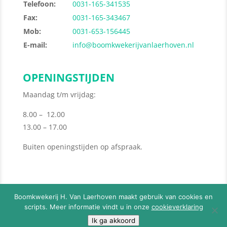
Telefoon:
0031-165-341535
Fax:
0031-165-343467
Mob:
0031-653-156445
E-mail:
info@boomkwekerijvanlaerhoven.nl
OPENINGSTIJDEN
Maandag t/m vrijdag:
8.00 – 12.00
13.00 – 17.00
Buiten openingstijden op afspraak.
Boomkwekerij H. Van Laerhoven maakt gebruik van cookies en
scripts. Meer informatie vindt u in onze
cookieverklaring
© 2026
Boomkwekerij H. Van Laerhoven
-
Privacy
Ik ga akkoord
Policy